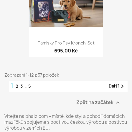
Pamlsky Pro Psy Kronch-Set
695,00 Kč
Zobrazení 1-12 z 57 položek
1

Další
2
3
…
5
Zpět na začátek

Vítejte na bhaiz.com – místě, kde styl a pohodlí domácích
mazlíčků spojujeme s poctivou českou výrobou a postivou
výrobou v zemích EU.