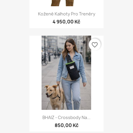
Kožené Kalhoty Pro Trenéry
4 950,00 Kč
favorite_border
BHAIZ - Crossbody Na...
850,00 Kč