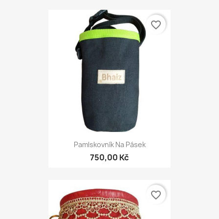
favorite_border
Pamlskovník Na Pásek
750,00 Kč
favorite_border