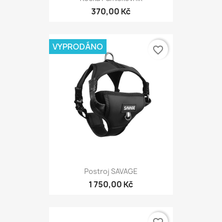
370,00 Kč
VYPRODÁNO
favorite_border
Postroj SAVAGE
1 750,00 Kč