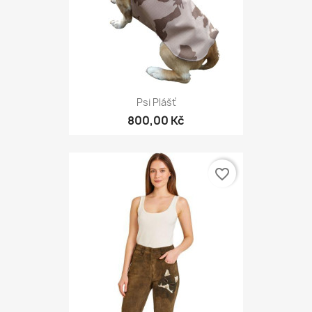
Psi Plášť
800,00 Kč
favorite_border