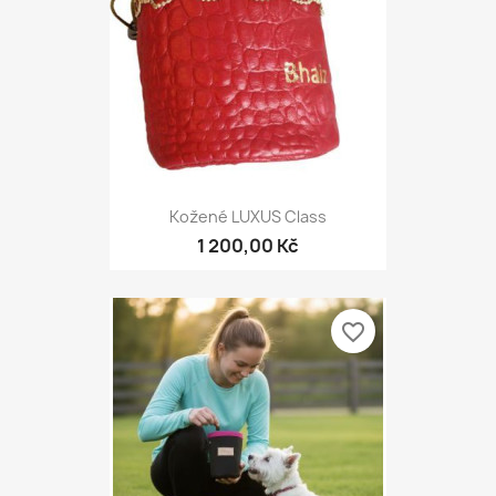
Kožené LUXUS Class
1 200,00 Kč
favorite_border