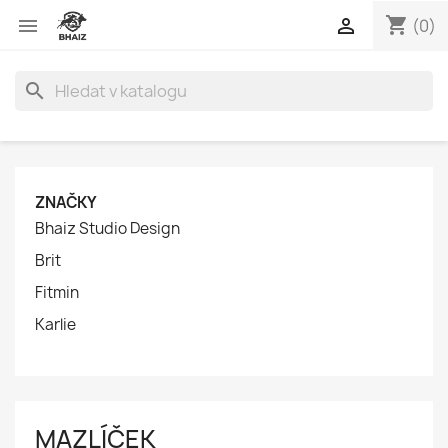
shopping_cart


(0)
search
ZNAČKY
Bhaiz Studio Design
Brit
Fitmin
Karlie
MAZLÍČEK