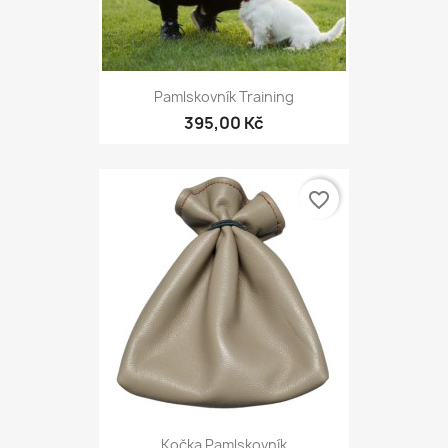
Pamlskovník Training
395,00 Kč
favorite_border
Kočka Pamlskovník