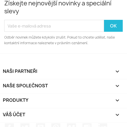
Získejte nejnovější novinky a speciální
slevy
Odběr novinek můžete kdykoliv zrušit. Pokud to chcete udělat, naše
kontaktní informace naleznete v právním oznámení.
NAŠI PARTNEŘI

NAŠE SPOLEČNOST

PRODUKTY

VÁŠ ÚČET

Facebook
Twitter
YouTube
Pinterest
Vimeo
Instagram
LinkedIn