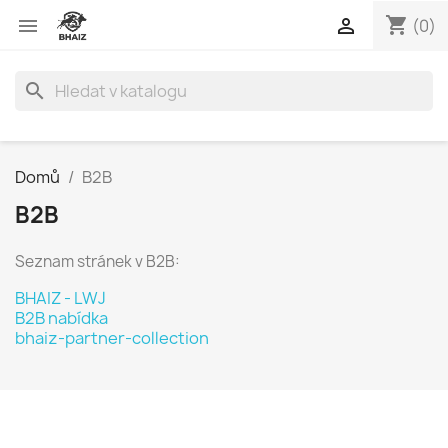
shopping_cart


(0)
search
Domů
B2B
B2B
Seznam stránek v B2B:
BHAIZ - LWJ
B2B nabídka
bhaiz-partner-collection