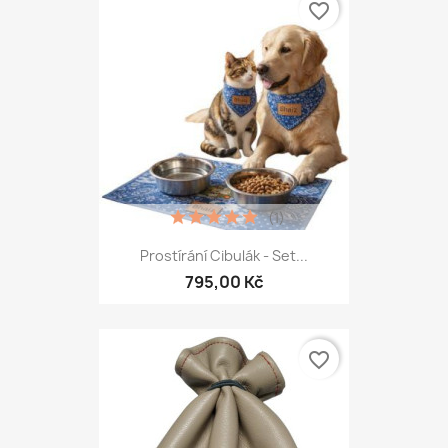
favorite_border
(1)
Prostírání Cibulák - Set...
795,00 Kč
favorite_border