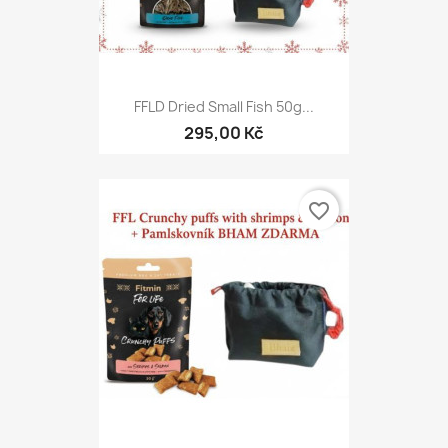
FFLD Dried Small Fish 50g...
295,00 Kč
favorite_border