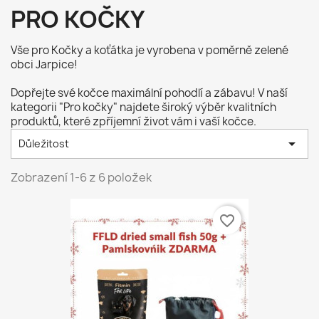
PRO KOČKY
Vše pro Kočky a koťátka je vyrobena v poměrně zelené
obci Jarpice!
Dopřejte své kočce maximální pohodlí a zábavu! V naší
kategorii "Pro kočky" najdete široký výběr kvalitních
produktů, které zpříjemní život vám i vaší kočce.

Důležitost
Zobrazení 1-6 z 6 položek
favorite_border