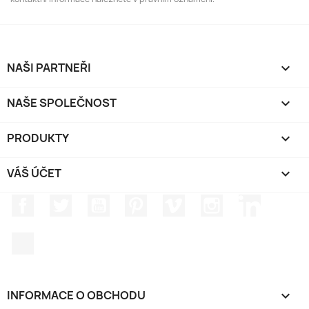
NAŠI PARTNEŘI

NAŠE SPOLEČNOST

PRODUKTY

VÁŠ ÚČET

Facebook
Twitter
YouTube
Pinterest
Vimeo
Instagram
LinkedIn
TikTok
INFORMACE O OBCHODU
keyboard_arrow_down