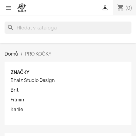
shopping_cart


(0)
search
Domů
PRO KOČKY
ZNAČKY
Bhaiz Studio Design
Brit
Fitmin
Karlie