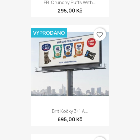
FFL Crunchy Puffs With...
295,00 Kč
VYPRODÁNO
favorite_border
Brit Kočky 3+1 A...
695,00 Kč