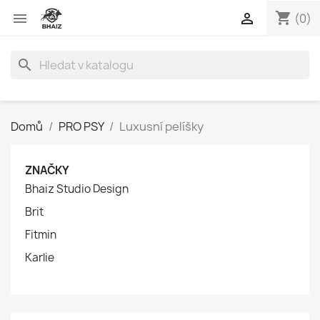
shopping_cart


(0)
search
Domů
PRO PSY
Luxusní pelíšky
ZNAČKY
Bhaiz Studio Design
Brit
Fitmin
Karlie