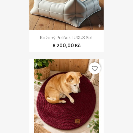
Kožený Pelíšek LUXUS Set
8 200,00 Kč
favorite_border