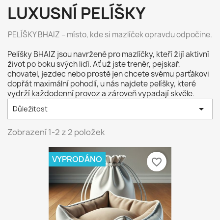
LUXUSNÍ PELÍŠKY
PELÍŠKY BHAIZ – místo, kde si mazlíček opravdu odpočine.
Pelíšky BHAIZ jsou navržené pro mazlíčky, kteří žijí aktivní
život po boku svých lidí. Ať už jste trenér, pejskař,
chovatel, jezdec nebo prostě jen chcete svému parťákovi
dopřát maximální pohodlí, u nás najdete pelíšky, které
vydrží každodenní provoz a zároveň vypadají skvěle.

Důležitost
Zobrazení 1-2 z 2 položek
VYPRODÁNO
favorite_border