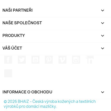
NAŠI PARTNEŘI

NAŠE SPOLEČNOST

PRODUKTY

VÁŠ ÚČET

Facebook
Twitter
YouTube
Pinterest
Vimeo
Instagram
LinkedIn
TikTok
INFORMACE O OBCHODU
keyboard_arrow_down
© 2026 BHAIZ – Česká výroba kožených a textilních
výrobků pro domácí mazlíčky.