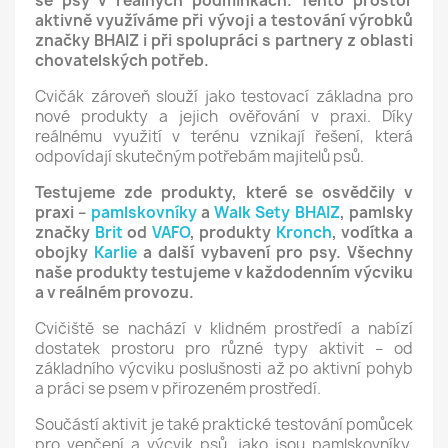
se psy v reálných podmínkách. Tento prostor
aktivně využíváme při vývoji a testování výrobků
značky BHAIZ i při spolupráci s partnery z oblasti
chovatelských potřeb.
Cvičák zároveň slouží jako testovací základna pro
nové produkty a jejich ověřování v praxi. Díky
reálnému využití v terénu vznikají řešení, která
odpovídají skutečným potřebám majitelů psů.
Testujeme zde produkty, které se osvědčily v
praxi –
pamlskovníky
a
Walk Sety BHAIZ
, pamlsky
značky
Brit
od
VAFO
, produkty
Kronch
, vodítka a
obojky
Karlie
a další vybavení pro psy.
Všechny
naše produkty testujeme v každodenním výcviku
a v reálném provozu.
Cvičiště se nachází v klidném prostředí a nabízí
dostatek prostoru pro různé typy aktivit – od
základního výcviku poslušnosti až po aktivní pohyb
a práci se psem v přirozeném prostředí.
Součástí aktivit je také praktické testování pomůcek
pro venčení a výcvik psů, jako jsou pamlskovníky,