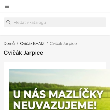

search
Domů
Cvičák BHAIZ
Cvičák Jarpice
Cvičák Jarpice