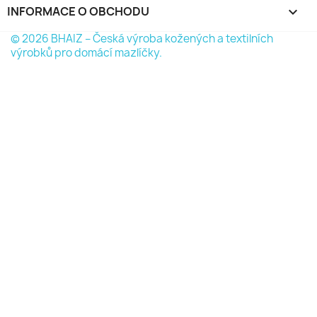
INFORMACE O OBCHODU
keyboard_arrow_down
© 2026 BHAIZ – Česká výroba kožených a textilních
výrobků pro domácí mazlíčky.