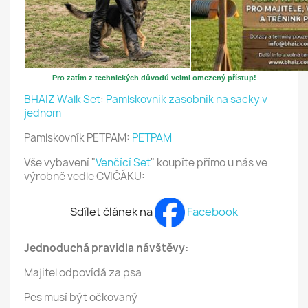
Pro zatím z technických důvodů velmi omezený přístup!
BHAIZ Walk Set
:
Pamlskovnik zasobnik na sacky v
jednom
Pamlskovník PETPAM:
PETPAM
Vše vybavení "
Venčící Set
" koupíte přímo u nás ve
výrobně vedle CVIČÁKU:
Sdílet článek na
Facebook
Jednoduchá pravidla návštěvy:
Majitel odpovídá za psa
Pes musí být očkovaný