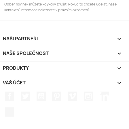
Odběr novinek můžete kdykoliv zrušit. Pokud to chcete udělat, naše
kontaktní informace naleznete v právním oznámení.
NAŠI PARTNEŘI

NAŠE SPOLEČNOST

PRODUKTY

VÁŠ ÚČET

Facebook
Twitter
YouTube
Pinterest
Vimeo
Instagram
LinkedIn
TikTok