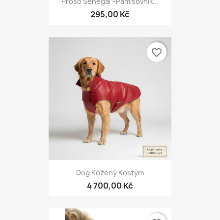
Proso Senegal +Pamlsovník...
295,00 Kč
favorite_border
Dog Kožený Kostým
4 700,00 Kč