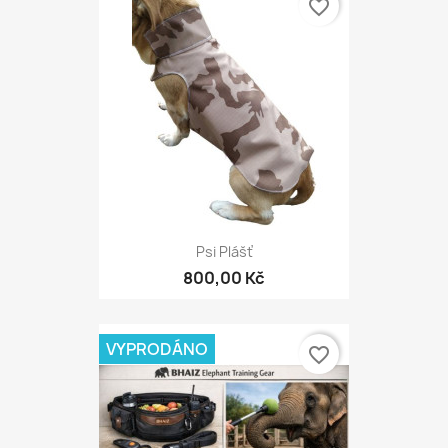
favorite_border
Psi Plášť
800,00 Kč
VYPRODÁNO
favorite_border