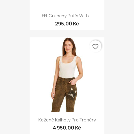
FFL Crunchy Puffs With...
295,00 Kč
favorite_border
Kožené Kalhoty Pro Trenéry
4 950,00 Kč