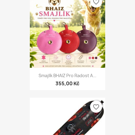
favorite_border
Smajlík BHAIZ Pro Radost A...
355,00 Kč
favorite_border