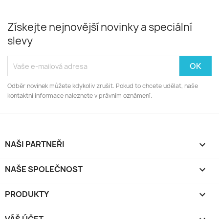
Získejte nejnovější novinky a speciální
slevy
Odběr novinek můžete kdykoliv zrušit. Pokud to chcete udělat, naše
kontaktní informace naleznete v právním oznámení.
NAŠI PARTNEŘI

NAŠE SPOLEČNOST

PRODUKTY
