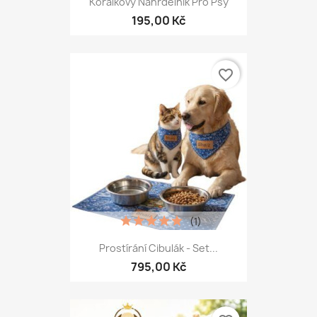
Korálkový Náhrdelník Pro Psy
195,00 Kč
favorite_border
(1)
Prostírání Cibulák - Set...
795,00 Kč