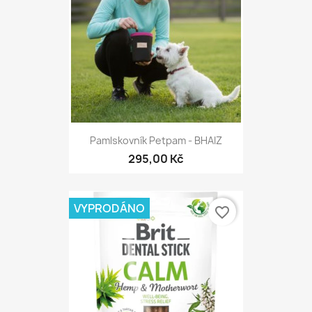
Pamlskovník Petpam - BHAIZ
295,00 Kč
VYPRODÁNO
favorite_border