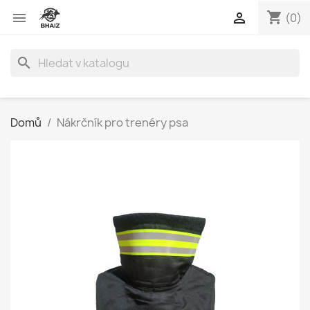
shopping_cart


(0)
search
Domů
Nákrčník pro trenéry psa