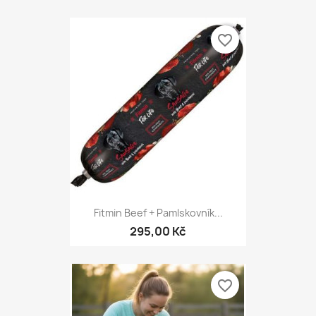
favorite_border
Fitmin Beef + Pamlskovník...
295,00 Kč
favorite_border