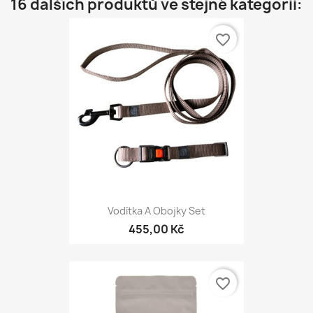
16 dalších produktů ve stejné kategorii:
favorite_border
Vodítka A Obojky Set
455,00 Kč
favorite_border