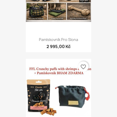
Pamlskovník Pro Slona
2 995,00 Kč
favorite_border