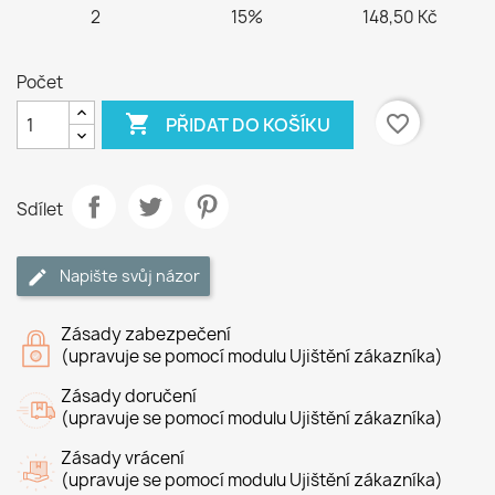
2
15%
148,50 Kč
Počet

favorite_border
PŘIDAT DO KOŠÍKU
Sdílet
Napište svůj názor
Zásady zabezpečení
(upravuje se pomocí modulu Ujištění zákazníka)
Zásady doručení
(upravuje se pomocí modulu Ujištění zákazníka)
Zásady vrácení
(upravuje se pomocí modulu Ujištění zákazníka)